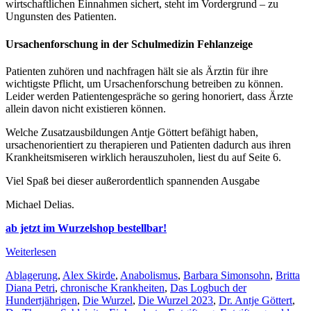
wirtschaftlichen Einnahmen sichert, steht im Vordergrund – zu
Ungunsten des Patienten.
Ursachenforschung in der Schulmedizin Fehlanzeige
Patienten zuhören und nachfragen hält sie als Ärztin für ihre
wichtigste Pflicht, um Ursachenforschung betreiben zu können.
Leider werden Patientengespräche so gering honoriert, dass Ärzte
allein davon nicht existieren können.
Welche Zusatzausbildungen Antje Göttert befähigt haben,
ursachenorientiert zu therapieren und Patienten dadurch aus ihren
Krankheitsmiseren wirklich herauszuholen, liest du auf Seite 6.
Viel Spaß bei dieser außerordentlich spannenden Ausgabe
Michael Delias.
ab jetzt im Wurzelshop bestellbar!
Weiterlesen
Schlagwörter
Ablagerung
,
Alex Skirde
,
Anabolismus
,
Barbara Simonsohn
,
Britta
Diana Petri
,
chronische Krankheiten
,
Das Logbuch der
Hundertjährigen
,
Die Wurzel
,
Die Wurzel 2023
,
Dr. Antje Göttert
,