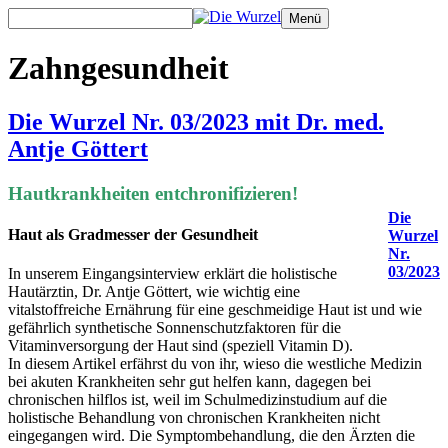
Zum
Menü
Inhalt
springen
Zahngesundheit
Die Wurzel Nr. 03/2023 mit Dr. med.
Antje Göttert
Hautkrankheiten entchronifizieren!
Die
Haut als Gradmesser der Gesundheit
Wurzel
Nr.
03/2023
In unserem Eingangsinterview erklärt die holistische
Hautärztin, Dr. Antje Göttert, wie wichtig eine
vitalstoffreiche Ernährung für eine geschmeidige Haut ist und wie
gefährlich synthetische Sonnenschutzfaktoren für die
Vitaminversorgung der Haut sind (speziell Vitamin D).
In diesem Artikel erfährst du von ihr, wieso die westliche Medizin
bei akuten Krankheiten sehr gut helfen kann, dagegen bei
chronischen hilflos ist, weil im Schulmedizinstudium auf die
holistische Behandlung von chronischen Krankheiten nicht
eingegangen wird. Die Symptombehandlung, die den Ärzten die