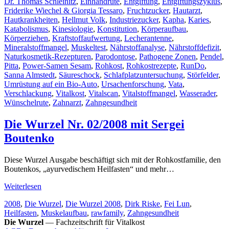
Dr. Thomas Schleinitz
,
Einhandrute
,
Entgiftung
,
Entgiftungszyklus
,
Friderike Wiechel & Giorgia Tessaro
,
Fruchtzucker
,
Hautarzt
,
Hautkrankheiten
,
Hellmut Volk
,
Industriezucker
,
Kapha
,
Karies
,
Katabolismus
,
Kinesiologie
,
Konstitution
,
Körperaufbau
,
Körperziehen
,
Kraftstoffaufwertung
,
Lecherantenne
,
Mineralstoffmangel
,
Muskeltest
,
Nährstoffanalyse
,
Nährstoffdefizit
,
Naturkosmetik-Rezepturen
,
Parodontose
,
Pathogene Zonen
,
Pendel
,
Pitta
,
Power-Samen Sesam
,
Rohkost
,
Rohkostrezepte
,
RunDo
,
Sanna Almstedt
,
Säureschock
,
Schlafplatzuntersuchung
,
Störfelder
,
Umrüstung auf ein Bio-Auto
,
Ursachenforschung
,
Vata
,
Verschlackung
,
Vitalkost
,
Vitalscan
,
Vitalstoffmangel
,
Wasserader
,
Wünschelrute
,
Zahnarzt
,
Zahngesundheit
Die Wurzel Nr. 02/2008 mit Sergei
Boutenko
Diese Wurzel Ausgabe beschäftigt sich mit der Rohkostfamilie, den
Boutenkos, „ayurvedischem Heilfasten“ und mehr…
Weiterlesen
Schlagwörter
2008
,
Die Wurzel
,
Die Wurzel 2008
,
Dirk Riske
,
Fei Lun
,
Heilfasten
,
Muskelaufbau
,
rawfamily
,
Zahngesundheit
Die Wurzel
— Fachzeitschrift für Vitalkost