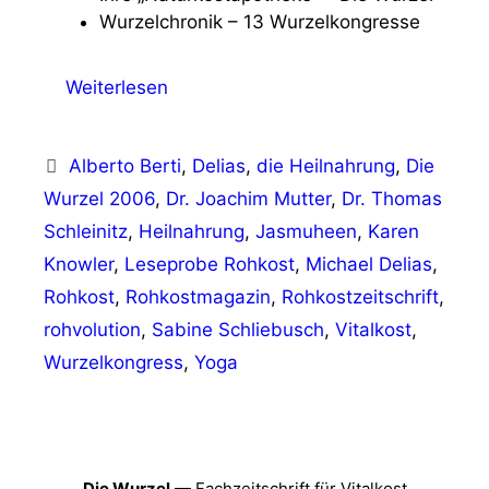
Wurzelchronik – 13 Wurzelkongresse
Weiterlesen
Schlagwörter
Alberto Berti
,
Delias
,
die Heilnahrung
,
Die
Wurzel 2006
,
Dr. Joachim Mutter
,
Dr. Thomas
Schleinitz
,
Heilnahrung
,
Jasmuheen
,
Karen
Knowler
,
Leseprobe Rohkost
,
Michael Delias
,
Rohkost
,
Rohkostmagazin
,
Rohkostzeitschrift
,
rohvolution
,
Sabine Schliebusch
,
Vitalkost
,
Wurzelkongress
,
Yoga
Die Wurzel
— Fachzeitschrift für Vitalkost