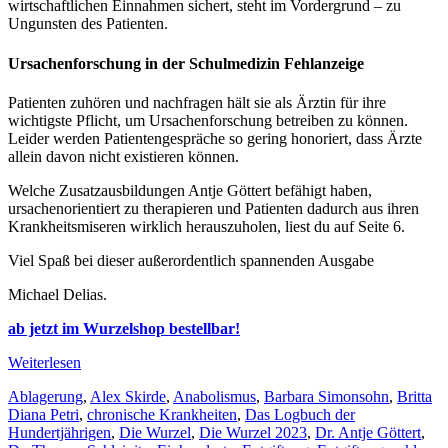
wirtschaftlichen Einnahmen sichert, steht im Vordergrund – zu
Ungunsten des Patienten.
Ursachenforschung in der Schulmedizin Fehlanzeige
Patienten zuhören und nachfragen hält sie als Ärztin für ihre
wichtigste Pflicht, um Ursachenforschung betreiben zu können.
Leider werden Patientengespräche so gering honoriert, dass Ärzte
allein davon nicht existieren können.
Welche Zusatzausbildungen Antje Göttert befähigt haben,
ursachenorientiert zu therapieren und Patienten dadurch aus ihren
Krankheitsmiseren wirklich herauszuholen, liest du auf Seite 6.
Viel Spaß bei dieser außerordentlich spannenden Ausgabe
Michael Delias.
ab jetzt im Wurzelshop bestellbar!
Weiterlesen
Schlagwörter
Ablagerung
,
Alex Skirde
,
Anabolismus
,
Barbara Simonsohn
,
Britta
Diana Petri
,
chronische Krankheiten
,
Das Logbuch der
Hundertjährigen
,
Die Wurzel
,
Die Wurzel 2023
,
Dr. Antje Göttert
,