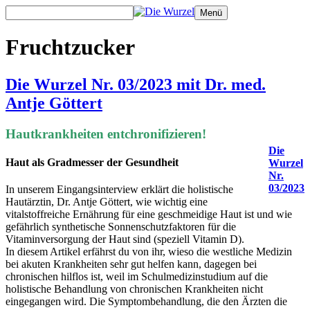
Zum
Menü
Inhalt
springen
Fruchtzucker
Die Wurzel Nr. 03/2023 mit Dr. med.
Antje Göttert
Hautkrankheiten entchronifizieren!
Die
Haut als Gradmesser der Gesundheit
Wurzel
Nr.
03/2023
In unserem Eingangsinterview erklärt die holistische
Hautärztin, Dr. Antje Göttert, wie wichtig eine
vitalstoffreiche Ernährung für eine geschmeidige Haut ist und wie
gefährlich synthetische Sonnenschutzfaktoren für die
Vitaminversorgung der Haut sind (speziell Vitamin D).
In diesem Artikel erfährst du von ihr, wieso die westliche Medizin
bei akuten Krankheiten sehr gut helfen kann, dagegen bei
chronischen hilflos ist, weil im Schulmedizinstudium auf die
holistische Behandlung von chronischen Krankheiten nicht
eingegangen wird. Die Symptombehandlung, die den Ärzten die