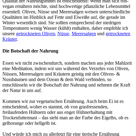
Qualität der Nahrungsmittel ist entscheidend! Wenn man sich roh-
vegan ernähren möchte, sind hochwertige pflanzliche Lebensmittel
essentiell. Oliven, Nüsse und Meeresalgen weisen unterschiedliche
Qualitäten im Hinblick auf Fette und Eiweiße auf, die gerade im
Winter wesentlich sind. Sie sollten entsprechend der niedrigen
Temperaturen wenig Wasser (kühlt) enthalten, daher empfehle ich
unsere
getrockneten Oliven
,
Nüsse,
Meeresalgen
und
getrockneten
Kräuter
.
Die Botschaft der Nahrung
Essen wir nicht zwischendurch, sondern machen aus jeder Mahlzeit
eine Meditation, indem wir uns während des Verzehrs von Oliven,
Nüssen, Meeresalgen und Kräutern geistig mit den Oliven- &
Nussbäumen und dem Ozean & dem Wald verbinden, so
entschlüsseln wir die Botschaft der Nahrung und nehmen die Kraft
der Natur in uns auf.
Kommen wir zur vegetarischen Ernährung. Auch beim Ei ist es
entscheidend, woher es stammt, ob von grasfressenden,
freilaufenden Hühnern oder aus enger Hühnerhaltung mit
Trockenfuttermast – das sieht man an der Farbe des Eigelbs, ob es
gelborange oder hellgelb ist.
Und würde ich mich zu allerletzt für eine tierische Ernährung