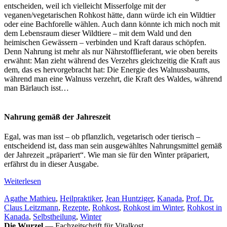
entscheiden, weil ich vielleicht Misserfolge mit der
veganen/vegetarischen Rohkost hätte, dann würde ich ein Wildtier
oder eine Bachforelle wählen. Auch dann könnte ich mich noch mit
dem Lebensraum dieser Wildtiere – mit dem Wald und den
heimischen Gewässern – verbinden und Kraft daraus schöpfen.
Denn Nahrung ist mehr als nur Nährstofflieferant, wie oben bereits
erwähnt: Man zieht während des Verzehrs gleichzeitig die Kraft aus
dem, das es hervorgebracht hat: Die Energie des Walnussbaums,
während man eine Walnuss verzehrt, die Kraft des Waldes, während
man Bärlauch isst
…
Nahrung gemäß der Jahreszeit
Egal, was man isst – ob pflanzlich, vegetarisch oder tierisch –
entscheidend ist, dass man sein ausgewähltes Nahrungsmittel gemäß
der Jahrezeit „präpariert“. Wie man sie für den Winter präpariert,
erfährst du in dieser Ausgabe.
Weiterlesen
Schlagwörter
Agathe Mathieu
,
Heilpraktiker
,
Jean Huntziger
,
Kanada
,
Prof. Dr.
Claus Leitzmann
,
Rezepte
,
Rohkost
,
Rohkost im Winter
,
Rohkost in
Kanada
,
Selbstheilung
,
Winter
Die Wurzel
— Fachzeitschrift für Vitalkost