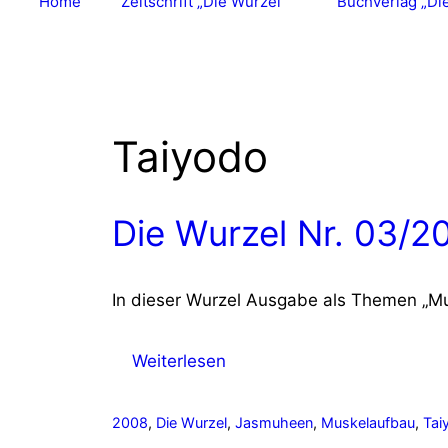
Home
Zeitschrift „Die Wurzel“
Buchverlag „Di
Taiyodo
Die Wurzel Nr. 03/2
In dieser Wurzel Ausgabe als Themen „Mu
Weiterlesen
Schlagwörter
2008
,
Die Wurzel
,
Jasmuheen
,
Muskelaufbau
,
Tai