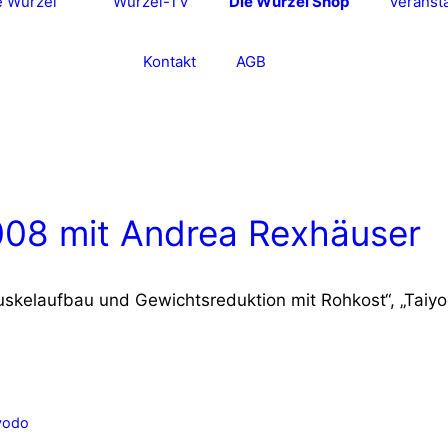
e Wurzel“
Wurzel-TV
Die Wurzel Shop
Veranst
Kontakt
AGB
008 mit Andrea Rexhäuser
skelaufbau und Gewichtsreduktion mit Rohkost“, „Taiy
yodo