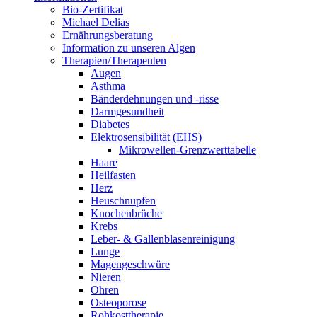
Bio-Zertifikat
Michael Delias
Ernährungsberatung
Information zu unseren Algen
Therapien/Therapeuten
Augen
Asthma
Bänderdehnungen und -risse
Darmgesundheit
Diabetes
Elektrosensibilität (EHS)
Mikrowellen-Grenzwerttabelle
Haare
Heilfasten
Herz
Heuschnupfen
Knochenbrüche
Krebs
Leber- & Gallenblasenreinigung
Lunge
Magengeschwüre
Nieren
Ohren
Osteoporose
Rohkosttherapie