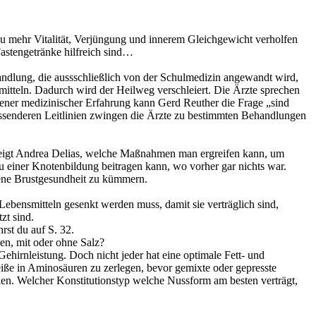
 zu mehr Vitalität, Verjüngung und innerem Gleichgewicht verholfen
Fastengetränke hilfreich sind…
ndlung, die aussschließlich von der Schulmedizin angewandt wird,
smitteln. Dadurch wird der Heilweg verschleiert. Die Ärzte sprechen
igener medizinischer Erfahrung kann Gerd Reuther die Frage „sind
fassenderen Leitlinien zwingen die Ärzte zu bestimmten Behandlungen
28 zeigt Andrea Delias, welche Maßnahmen man ergreifen kann, um
u einer Knotenbildung beitragen kann, wo vorher gar nichts war.
igene Brustgesundheit zu kümmern.
Lebensmitteln gesenkt werden muss, damit sie verträglich sind,
zt sind.
rst du auf S. 32.
en, mit oder ohne Salz?
Gehirnleistung. Doch nicht jeder hat eine optimale Fett- und
eiße in Aminosäuren zu zerlegen, bevor gemixte oder gepresste
en. Welcher Konstitutionstyp welche Nussform am besten verträgt,