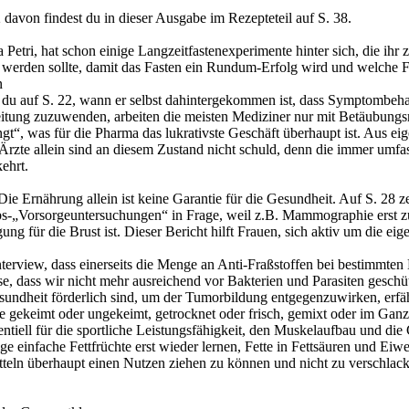
 davon findest du in dieser Ausgabe im Rezepteteil auf S. 38.
etri, hat schon einige Langzeitfastenexperimente hinter sich, die ihr
et werden sollte, damit das Fasten ein Rundum-Erfolg wird und welche 
n
 du auf S. 22, wann er selbst dahintergekommen ist, dass Symptombeha
usleitung zuzuwenden, arbeiten die meisten Mediziner nur mit Betäubung
gt“, was für die Pharma das lukrativste Geschäft überhaupt ist. Aus e
e Ärzte allein sind an diesem Zustand nicht schuld, denn die immer um
ehrt.
. Die Ernährung allein ist keine Garantie für die Gesundheit. Auf S. 
rebs-„Vorsorgeuntersuchungen“ in Frage, weil z.B. Mammographie erst z
ung für die Brust ist. Dieser Bericht hilft Frauen, sich aktiv um die e
erview, dass einerseits die Menge an Anti-Fraßstoffen bei bestimmten 
e, dass wir nicht mehr ausreichend vor Bakterien und Parasiten geschüt
sundheit förderlich sind, um der Tumorbildung entgegenzuwirken, erfäh
se gekeimt oder ungekeimt, getrocknet oder frisch, gemixt oder im Ganz
ntiell für die sportliche Leistungsfähigkeit, den Muskelaufbau und die 
 einfache Fettfrüchte erst wieder lernen, Fette in Fettsäuren und Eiw
eln überhaupt einen Nutzen ziehen zu können und nicht zu verschlack