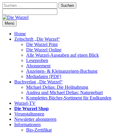
Zum
Suchen
Inhalt
nach:
springen
Menü
Home
Zeitschrift „Die Wurzel“
Die Wurzel Print
Die Wurzel Online
Alle Wurzel-Ausgaben auf einen Blick
Leseproben
Abonnement
Anzeigen- & Kleinanzeigen-Buchung
Mediadaten [PDF]
Buchverlag „Die Wurzel“
Michael Delias: Die Heilnahrung
Andrea und Michael Delias: Naturgeburt
Komplettes Bücher-Sortiment für Endkunden
Wurzel-TV
Die Wurzel Shop
Veranstaltungen
Newsletter abonnieren
Informationen
Bio-Zertifikat