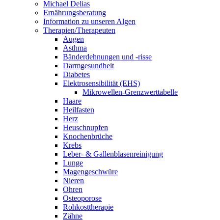
Michael Delias
Ernährungsberatung
Information zu unseren Algen
Therapien/Therapeuten
Augen
Asthma
Bänderdehnungen und -risse
Darmgesundheit
Diabetes
Elektrosensibilität (EHS)
Mikrowellen-Grenzwerttabelle
Haare
Heilfasten
Herz
Heuschnupfen
Knochenbrüche
Krebs
Leber- & Gallenblasenreinigung
Lunge
Magengeschwüre
Nieren
Ohren
Osteoporose
Rohkosttherapie
Zähne