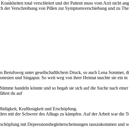
rankheiten total verschleiert und der Patient muss vom Arzt nicht an
n nach der Verschreibung von Pillen zur Symptomverschiebung und zu 
n Berufsweg unter gesellschaftlichem Druck, so auch Lena Sommer, die 
onesien und Singapur. So weit weg von ihrer Heimat tauchte sie ein in i
e Stimme handeln könnte und so begab sie sich auf die Suche nach ein
fährst du auf
Müdigkeit, Kraftlosigkeit und Erschöpfung.
ers mit der Schwere des Alltags zu kämpfen. Auf der Arbeit war die Toil
 Erschöpfung mit Depressionsbegleiterscheinungen rauszukommen und wie