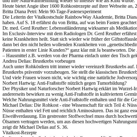
und ihre Naturwahrnehmung wieder so intensiv wie als Kind wurde.
Heute bietet Angie über 1600 Rohkostrezepte auf ihrer Webseite an, 2
Britta Diana Petri: Mein 90-Tage-Fastenexperiment
Die Leiterin der Vitalkostschule RainbowWay Akademie, Britta Diana P
haben. Auf S. 18 erfährst du von Britta, auf was beim Fasten geacht
Dr. med. Gerd Reuther: Lebensstiländerung wirksamer als Medikatio
Im Exclusiv-Interview mit dem Radiologen Dr. Gerd Reuther erfährst
keine Krankheiten heilt. Statt sich wieder wie früher der Giftstoffa
dann bei den nicht heilen wollenden Krankheiten von „genetischbedin
Patienten in erster Linie Kunden?“ ganz klar mit Ja beantworten. Di
– Hausmittel z.B. werden von der Pharma einfach unter den Tisch gek
Andrea Delias: Brustkrebs vorbeugen
Auch unter Rohköstlern tritt immer wieder vereinzelt Brustkrebs auf
Brustkrebs präventiv vorzubeugen. Sie stellt die klassischen Brustk
Und viele Frauen wissen nicht, wie wichtig eine natürliche Jodversorg
Norbert Hartwig: Anti-Fraßstoffe nützlich gegen Tumorbildung?
Der Physiker und Naturforscher Norbert Hartwig erklärt im Wurzel-Int
andererseits bewirken zu wenig Anti-Fraßstoffe in kultiviertem Gemüs
Welche Nahrungsmittel viele Anti-Fraßstoffe enthalten und für die Ge
Michael Delias: Die Rohkost - eine Wissenschaft für sich Teil 4: Nüs
Nüsse enthalten viel Fett und reichlich Aminosäuren. Das ist ganz esse
Eiweißverdauung. Ein gestresster Stoffwechsel muss durch hochwertige
Ölsamen vertragen werden, um aus diesen hochwertigen Nahrungsmitt
zeigt dir Michael Delias auf S. 36.
Vitalkost-Rezepte