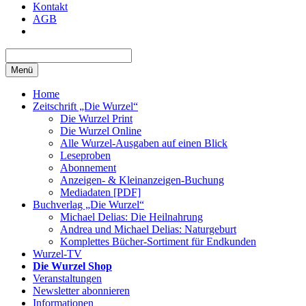
Kontakt
AGB
Menü
Home
Zeitschrift „Die Wurzel“
Die Wurzel Print
Die Wurzel Online
Alle Wurzel-Ausgaben auf einen Blick
Leseproben
Abonnement
Anzeigen- & Kleinanzeigen-Buchung
Mediadaten [PDF]
Buchverlag „Die Wurzel“
Michael Delias: Die Heilnahrung
Andrea und Michael Delias: Naturgeburt
Komplettes Bücher-Sortiment für Endkunden
Wurzel-TV
Die Wurzel Shop
Veranstaltungen
Newsletter abonnieren
Informationen