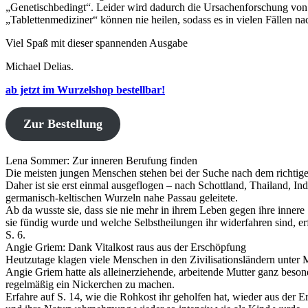
„Genetischbedingt“. Leider wird dadurch die Ursachenforschung von K
„Tablettenmediziner“ können nie heilen, sodass es in vielen Fälle
Viel Spaß mit dieser spannenden Ausgabe
Michael Delias.
ab jetzt im Wurzelshop bestellbar!
Zur Bestellung
Lena Sommer: Zur inneren Berufung finden
Die meisten jungen Menschen stehen bei der Suche nach dem richtige
Daher ist sie erst einmal ausgeflogen – nach Schottland, Thailand, Ind
germanisch-keltischen Wurzeln nahe Passau geleitete.
Ab da wusste sie, dass sie nie mehr in ihrem Leben gegen ihre inner
sie fündig wurde und welche Selbstheilungen ihr widerfahren sind, er
S. 6.
Angie Griem: Dank Vitalkost raus aus der Erschöpfung
Heutzutage klagen viele Menschen in den Zivilisationsländern unter 
Angie Griem hatte als alleinerziehende, arbeitende Mutter ganz besond
regelmäßig ein Nickerchen zu machen.
Erfahre auf S. 14, wie die Rohkost ihr geholfen hat, wieder aus der