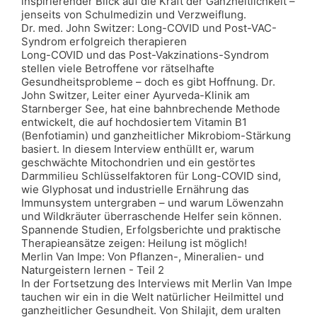
inspirierender Blick auf die Kraft der Ganzheitlichkeit –
jenseits von Schulmedizin und Verzweiflung.
Dr. med. John Switzer: Long-COVID und Post-VAC-
Syndrom erfolgreich therapieren
Long-COVID und das Post-Vakzinations-Syndrom
stellen viele Betroffene vor rätselhafte
Gesundheitsprobleme – doch es gibt Hoffnung. Dr.
John Switzer, Leiter einer Ayurveda-Klinik am
Starnberger See, hat eine bahnbrechende Methode
entwickelt, die auf hochdosiertem Vitamin B1
(Benfotiamin) und ganzheitlicher Mikrobiom-Stärkung
basiert. In diesem Interview enthüllt er, warum
geschwächte Mitochondrien und ein gestörtes
Darmmilieu Schlüsselfaktoren für Long-COVID sind,
wie Glyphosat und industrielle Ernährung das
Immunsystem untergraben – und warum Löwenzahn
und Wildkräuter überraschende Helfer sein können.
Spannende Studien, Erfolgsberichte und praktische
Therapieansätze zeigen: Heilung ist möglich!
Merlin Van Impe: Von Pflanzen-, Mineralien- und
Naturgeistern lernen - Teil 2
In der Fortsetzung des Interviews mit Merlin Van Impe
tauchen wir ein in die Welt natürlicher Heilmittel und
ganzheitlicher Gesundheit. Von Shilajit, dem uralten