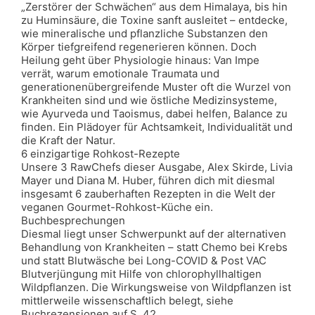
„Zerstörer der Schwächen“ aus dem Himalaya, bis hin
zu Huminsäure, die Toxine sanft ausleitet – entdecke,
wie mineralische und pflanzliche Substanzen den
Körper tiefgreifend regenerieren können. Doch
Heilung geht über Physiologie hinaus: Van Impe
verrät, warum emotionale Traumata und
generationenübergreifende Muster oft die Wurzel von
Krankheiten sind und wie östliche Medizinsysteme,
wie Ayurveda und Taoismus, dabei helfen, Balance zu
finden. Ein Plädoyer für Achtsamkeit, Individualität und
die Kraft der Natur.
6 einzigartige Rohkost-Rezepte
Unsere 3 RawChefs dieser Ausgabe, Alex Skirde, Livia
Mayer und Diana M. Huber, führen dich mit diesmal
insgesamt 6 zauberhaften Rezepten in die Welt der
veganen Gourmet-Rohkost-Küche ein.
Buchbesprechungen
Diesmal liegt unser Schwerpunkt auf der alternativen
Behandlung von Krankheiten – statt Chemo bei Krebs
und statt Blutwäsche bei Long-COVID & Post VAC
Blutverjüngung mit Hilfe von chlorophyllhaltigen
Wildpflanzen. Die Wirkungsweise von Wildpflanzen ist
mittlerweile wissenschaftlich belegt, siehe
Buchrezensionen auf S. 42.