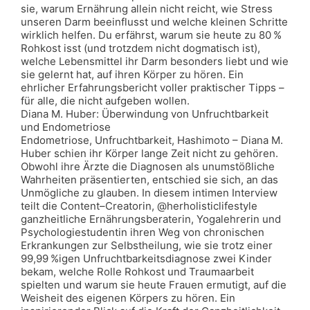
sie, warum Ernährung allein nicht reicht, wie Stress
unseren Darm beeinflusst und welche kleinen Schritte
wirklich helfen. Du erfährst, warum sie heute zu 80 %
Rohkost isst (und trotzdem nicht dogmatisch ist),
welche Lebensmittel ihr Darm besonders liebt und wie
sie gelernt hat, auf ihren Körper zu hören. Ein
ehrlicher Erfahrungsbericht voller praktischer Tipps –
für alle, die nicht aufgeben wollen.
Diana M. Huber: Überwindung von Unfruchtbarkeit
und Endometriose
Endometriose, Unfruchtbarkeit, Hashimoto – Diana M.
Huber schien ihr Körper lange Zeit nicht zu gehören.
Obwohl ihre Ärzte die Diagnosen als unumstößliche
Wahrheiten präsentierten, entschied sie sich, an das
Unmögliche zu glauben. In diesem intimen Interview
teilt die Content–Creatorin, @herholisticlifestyle
ganzheitliche Ernährungsberaterin, Yogalehrerin und
Psychologiestudentin ihren Weg von chronischen
Erkrankungen zur Selbstheilung, wie sie trotz einer
99,99 %igen Unfruchtbarkeitsdiagnose zwei Kinder
bekam, welche Rolle Rohkost und Traumaarbeit
spielten und warum sie heute Frauen ermutigt, auf die
Weisheit des eigenen Körpers zu hören. Ein