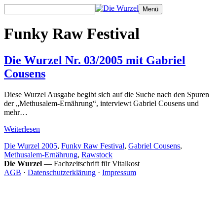
Zum
Menü
Inhalt
springen
Funky Raw Festival
Die Wurzel Nr. 03/2005 mit Gabriel
Cousens
Diese Wurzel Ausgabe begibt sich auf die Suche nach den Spuren
der „Methusalem-Ernährung“, interviewt Gabriel Cousens und
mehr…
Weiterlesen
Schlagwörter
Die Wurzel 2005
,
Funky Raw Festival
,
Gabriel Cousens
,
Methusalem-Ernährung
,
Rawstock
Die Wurzel
— Fachzeitschrift für Vitalkost
AGB
·
Datenschutzerklärung
·
Impressum