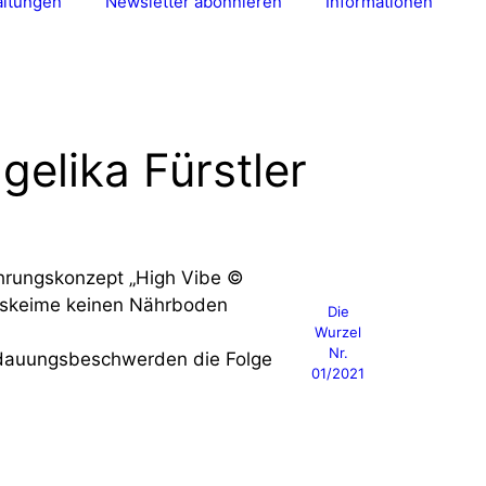
altungen
Newsletter abonnieren
Informationen
elika Fürstler
nährungskonzept „High Vibe ©
itskeime keinen Nährboden
Die
Wurzel
Nr.
rdauungsbeschwerden die Folge
01/2021