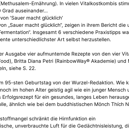
Methusalem-Ernährung). In vielen Vitalkostkombis stim
0 Grad auseinander…
von 'Sauer macht glücklich'
on „Sauer macht glücklich“, zeigen in ihrem Bericht die 
ermentation“. Insgesamt 6 verschiedene Praxistipps wa
ente unterschiedlichster Art selbst herzustellen.
ieser Ausgabe vier aufmunternde Rezepte von den vier V
 Food), Britta Diana Petri (RainbowWay® Akademie) und M
n, siehe S. 22.
m 95-sten Geburtstag von der Wurzel-Redaktion. Wie ka
och im hohen Alter geistig agil wie ein junger Mensch u
 Erfolgsrezept für ein gesundes, langes Leben herausgest
olle, ähnlich wie bei dem buddhistischen Mönch Thích N
stoffmangel schränkt die Hirnfunktion ein
rische, unverbrauchte Luft für die Gedächtnisleistung, 