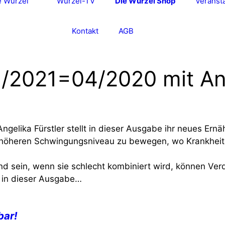
e Wurzel“
Wurzel-TV
Die Wurzel Shop
Veranst
Kontakt
AGB
1/2021=04/2020 mit Ang
Angelika Fürstler stellt in dieser Ausgabe ihr neues Er
nem höheren Schwingungsniveau zu bewegen, wo Krankhe
d sein, wenn sie schlecht kombiniert wird, können Ve
e in dieser Ausgabe…
bar!