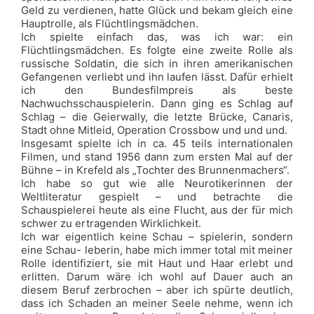
Geld zu verdienen, hatte Glück und bekam gleich eine
Hauptrolle, als Flüchtlingsmädchen.
Ich spielte einfach das, was ich war: ein
Flüchtlingsmädchen. Es folgte eine zweite Rolle als
russische Soldatin, die sich in ihren amerikanischen
Gefangenen verliebt und ihn laufen lässt. Dafür erhielt
ich den Bundesfilmpreis als beste
Nachwuchsschauspielerin. Dann ging es Schlag auf
Schlag – die Geierwally, die letzte Brücke, Canaris,
Stadt ohne Mitleid, Operation Crossbow und und und.
Insgesamt spielte ich in ca. 45 teils internationalen
Filmen, und stand 1956 dann zum ersten Mal auf der
Bühne – in Krefeld als „Tochter des Brunnenmachers“.
Ich habe so gut wie alle Neurotikerinnen der
Weltliteratur gespielt – und betrachte die
Schauspielerei heute als eine Flucht, aus der für mich
schwer zu ertragenden Wirklichkeit.
Ich war eigentlich keine Schau – spielerin, sondern
eine Schau- leberin, habe mich immer total mit meiner
Rolle identifiziert, sie mit Haut und Haar erlebt und
erlitten. Darum wäre ich wohl auf Dauer auch an
diesem Beruf zerbrochen – aber ich spürte deutlich,
dass ich Schaden an meiner Seele nehme, wenn ich