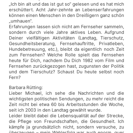
„Ich bin alt und das ist gut so“ gelesen und es hat mich
erschüttert. Acht Jahr-zehnte an Lebenserfahrungen
können einen Menschen in den Dreißigern ganz schön
„umhauen“.
Erfahrungen lassen sich nicht am Fernseher sammeln,
sondern durch viele Jahre aktives Leben. Aufgrund
Deiner vielfältigen Aktivitäten (Landtag, Tierschutz,
Gesundheitsberatung, Fernsehauftritte, Privatleben,
Hundebetreuung, etc.), bleibt da eigentlich noch Zeit
zum Fernsehen? Welche Rolle spielt das Fernsehen
heute für Dich, nachdem Du Dich 1982 vom Film und
Fernsehen zurückgezogen hast, zugunsten der Politik
und dem Tierschutz? Schaust Du heute selbst noch
Fern?
Barbara Rütting:
Lieber Michael, ich sehe die Nachrichten und die
wichtigsten politischen Sendungen, zu mehr reicht die
Zeit nicht bei etwa 60 bis Arbeitsstunden die Woche,
seit ich 2003 in den Landtag gewählt wurde.
Leider bleibt dabei die Lebensqualität auf der Strecke,
die Pflege von Freundschaften, die Gesundheit. Ich
kämpfe ja grundsätzlich nicht, sondern versuche, zu
überzeugen – mein Wahlerfolg war auch enorm, quer