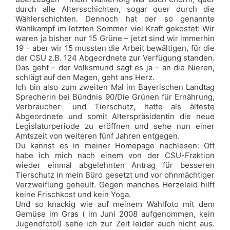
durch alle Altersschichten, sogar quer durch die
Wählerschichten. Dennoch hat der so genannte
Wahlkampf im letzten Sommer viel Kraft gekostet: Wir
waren ja bisher nur 15 Grüne – jetzt sind wir immerhin
19 – aber wir 15 mussten die Arbeit bewältigen, für die
der CSU z.B. 124 Abgeordnete zur Verfügung standen.
Das geht – der Volksmund sagt es ja – an die Nieren,
schlägt auf den Magen, geht ans Herz.
Ich bin also zum zweiten Mal im Bayerischen Landtag
Sprecherin bei Bündnis 90/Die Grünen für Ernährung,
Verbraucher- und Tierschutz, hatte als älteste
Abgeordnete und somit Alterspräsidentin die neue
Legislaturperiode zu eröffnen und sehe nun einer
Amtszeit von weiteren fünf Jahren entgegen.
Du kannst es in meiner Homepage nachlesen: Oft
habe ich mich nach einem von der CSU-Fraktion
wieder einmal abgelehnten Antrag für besseren
Tierschutz in mein Büro gesetzt und vor ohnmächtiger
Verzweiflung geheult. Gegen manches Herzeleid hilft
keine Frischkost und kein Yoga.
Und so knackig wie auf meinem Wahlfoto mit dem
Gemüse im Gras ( im Juni 2008 aufgenommen, kein
Jugendfoto!) sehe ich zur Zeit leider auch nicht aus.