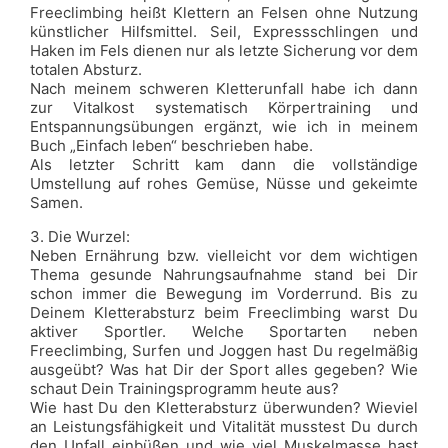
Freeclimbing heißt Klettern an Felsen ohne Nutzung
künstlicher Hilfsmittel. Seil, Expressschlingen und
Haken im Fels dienen nur als letzte Sicherung vor dem
totalen Absturz.
Nach meinem schweren Kletterunfall habe ich dann
zur Vitalkost systematisch Körpertraining und
Entspannungsübungen ergänzt, wie ich in meinem
Buch „Einfach leben“ beschrieben habe.
Als letzter Schritt kam dann die vollständige
Umstellung auf rohes Gemüse, Nüsse und gekeimte
Samen.
3. Die Wurzel:
Neben Ernährung bzw. vielleicht vor dem wichtigen
Thema gesunde Nahrungsaufnahme stand bei Dir
schon immer die Bewegung im Vorderrund. Bis zu
Deinem Kletterabsturz beim Freeclimbing warst Du
aktiver Sportler. Welche Sportarten neben
Freeclimbing, Surfen und Joggen hast Du regelmäßig
ausgeübt? Was hat Dir der Sport alles gegeben? Wie
schaut Dein Trainingsprogramm heute aus?
Wie hast Du den Kletterabsturz überwunden? Wieviel
an Leistungsfähigkeit und Vitalität musstest Du durch
den Unfall einbüßen und wie viel Muskelmasse hast