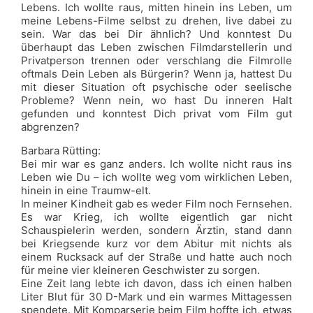
Lebens. Ich wollte raus, mitten hinein ins Leben, um
meine Lebens-Filme selbst zu drehen, live dabei zu
sein. War das bei Dir ähnlich? Und konntest Du
überhaupt das Leben zwischen Filmdarstellerin und
Privatperson trennen oder verschlang die Filmrolle
oftmals Dein Leben als Bürgerin? Wenn ja, hattest Du
mit dieser Situation oft psychische oder seelische
Probleme? Wenn nein, wo hast Du inneren Halt
gefunden und konntest Dich privat vom Film gut
abgrenzen?
Barbara Rütting:
Bei mir war es ganz anders. Ich wollte nicht raus ins
Leben wie Du – ich wollte weg vom wirklichen Leben,
hinein in eine Traumw-elt.
In meiner Kindheit gab es weder Film noch Fernsehen.
Es war Krieg, ich wollte eigentlich gar nicht
Schauspielerin werden, sondern Ärztin, stand dann
bei Kriegsende kurz vor dem Abitur mit nichts als
einem Rucksack auf der Straße und hatte auch noch
für meine vier kleineren Geschwister zu sorgen.
Eine Zeit lang lebte ich davon, dass ich einen halben
Liter Blut für 30 D-Mark und ein warmes Mittagessen
spendete. Mit Komparserie beim Film hoffte ich, etwas