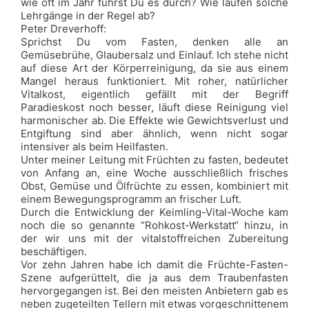
wie oft im Jahr führst Du es durch? Wie laufen solche
Lehrgänge in der Regel ab?
Peter Dreverhoff:
Sprichst Du vom Fasten, denken alle an
Gemüsebrühe, Glaubersalz und Einlauf. Ich stehe nicht
auf diese Art der Körperreinigung, da sie aus einem
Mangel heraus funktioniert. Mit roher, natürlicher
Vitalkost, eigentlich gefällt mit der Begriff
Paradieskost noch besser, läuft diese Reinigung viel
harmonischer ab. Die Effekte wie Gewichtsverlust und
Entgiftung sind aber ähnlich, wenn nicht sogar
intensiver als beim Heilfasten.
Unter meiner Leitung mit Früchten zu fasten, bedeutet
von Anfang an, eine Woche ausschließlich frisches
Obst, Gemüse und Ölfrüchte zu essen, kombiniert mit
einem Bewegungsprogramm an frischer Luft.
Durch die Entwicklung der Keimling-Vital-Woche kam
noch die so genannte “Rohkost-Werkstatt“ hinzu, in
der wir uns mit der vitalstoffreichen Zubereitung
beschäftigen.
Vor zehn Jahren habe ich damit die Früchte-Fasten-
Szene aufgerüttelt, die ja aus dem Traubenfasten
hervorgegangen ist. Bei den meisten Anbietern gab es
neben zugeteilten Tellern mit etwas vorgeschnittenem