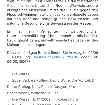
Welt im Sturm. Er ist Trendsetter als durchstartender
Geschäftsmann, Unterhalter, Redner. Wie viele andere
erfolgreiche Menschen um die dreißig, die gegen den
Fluss schwimmen, stellt er das konventionelle Leben
auf den Kopf und bringt grünes Bewusstsein und
natürliche Gesundheit ins Bewusstsein der Massen.
Er ist ein Verfechter umweltfreundlicher
Unternehmensführung (die dennoch profitabel ist).
David glaubt daran, umweltfreundliches Leben in den
Mainstream zu bringen.
Den vollständigen Bericht finden Sie in Ausgabe 02/09
– Bestellung:
bestellung@die-wurzel.de
oder Tel:
09120/180078
Kategorien
Die Wurzel
Schlagwörter
2009
,
Barbara Rütting
,
David Wolfe
,
Die Wurzel
,
Dr.
Dieter Freitag
,
Nelly Reinle-Carayon
,
Urs
Hochstrasser
,
Wolfgang Müller
Die Wurzel Nr. 01/2009 mit Robert Horn