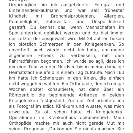
Ursprünglich bin ich ausgebildeter Fotograf und
Einzelhandelskaufmann und war seit frühester
Kindheit mit Bronchialproblemen, Allergien,
Pummeligkeit, Zahnverfall und Unsportlichkeit
gestraft. Du kennst das, wenn Mannschaften im
Sportunterricht gebildet werden und du bist immer
der Letzte, der ausgewählt wird. Mit 24 Jahren bekam
ich plötzlich Schmerzen in den Kniegelenken. So
unverhofft auch wieder nicht. Ich hatte, um meine
allgemeine Fitness zu verbessern, mit dem
Fahrradfahren begonnen. Ich wurde so agil, dass ich
mir eine Tour von der Nordsee bis in meine damalige
Heimatstadt Bielefeld in einem Tag zutraute. Nach 160
km hatte ich Schmerzen in den Knien, die einfach
nicht weggehen wollten. Ein Orthopäde, den ich einige
Wochen später konsultierte, hat dann über ein
Röntgenbild die beginnende Arthrose in beiden
Kniegelenken festgestellt. Zur der Zeit arbeitete ich
als Fotograf im städt. Klinikum und wusste, was mich
erwartete. Zu oft schon hatte ich Kniegelenks-
Operationen im Krankenhaus dokumentiert. Mein
Orthopäde machte mir auch nicht gerade Mut mit
seiner Prognose: „Da können Sie nichts machen. Sie