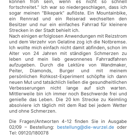
können froh sein, wenn es nicht so schnell
fortschreitet.“ Ich war so niedergeschlagen, dass ich
sogar meinen “Bikepark“ auflöste. Ein Mountainbike,
ein Rennrad und ein Reiserad wechselten den
Besitzer und nur ein einfaches Fahrrad für kleinere
Strecken in der Stadt behielt ich.
Nach einigen erfolglosen Anwendungen mit Reizstrom
und dem Verzehr von Gelatine zog ich die Notbremse.
Ich wollte mich einfach nicht damit abfinden, schon im
Alter von 24 Jahren mit ständigen Schmerzen zu
leben und mein lieb gewonnenes Fahrradfahren
aufzugeben. Durch die Lektüre von Wandmaker,
Peiter, Diamonds, Burger und mit meinem
persönlichen Rohkost-Experiment schöpfte ich dann
neuen Mut und tatsächlich ließen die gesundheitlichen
Verbesserungen nicht lange auf sich warten.
Mittlerweile bin ich immer noch Beschwerde frei und
genieße das Leben. Die 20 km Strecke zu Keimling
absolviere ich täglich mit dem Rad bei jedem Wetter
und ohne Schmerzen.
Die Fragen/Antworten 4-12 finden Sie in Ausgabe
02/09 – Bestellung:
bestellung@die-wurzel.de
oder
Tel: 09120/180078