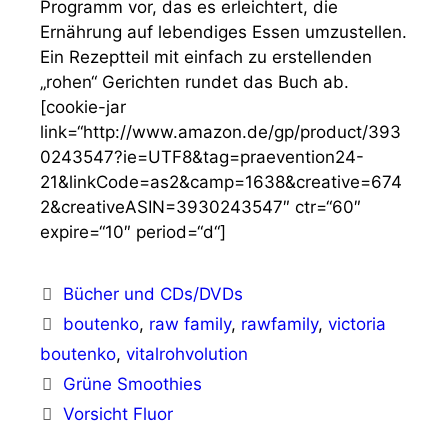
Programm vor, das es erleichtert, die
Ernährung auf lebendiges Essen umzustellen.
Ein Rezeptteil mit einfach zu erstellenden
„rohen“ Gerichten rundet das Buch ab.
[cookie-jar
link=“http://www.amazon.de/gp/product/393
0243547?ie=UTF8&tag=praevention24-
21&linkCode=as2&camp=1638&creative=674
2&creativeASIN=3930243547″ ctr=“60″
expire=“10″ period=“d“]
Kategorien
Bücher und CDs/DVDs
Schlagwörter
boutenko
,
raw family
,
rawfamily
,
victoria
boutenko
,
vitalrohvolution
Grüne Smoothies
Vorsicht Fluor